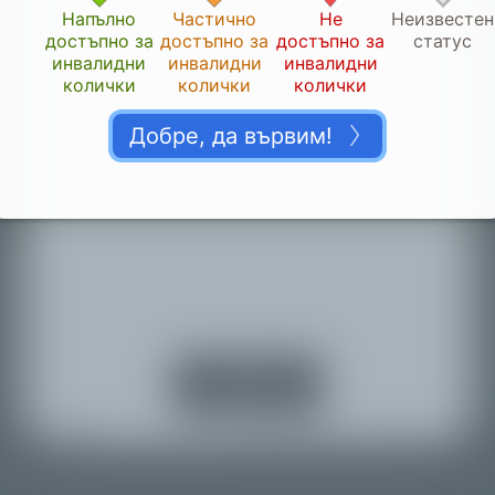
Напълно
Частично
Не
Неизвестен
достъпно за
достъпно за
достъпно за
статус
инвалидни
инвалидни
инвалидни
колички
колички
колички
Добре, да вървим!
4.123
Благодарим ви!
👏🏽
Моля, дайте ни време да потвърдим приноса ви.
Включете
услугите за
местоположение
Назад към картата
© Mapbox |
© OpenStreetMap |
Improve this map