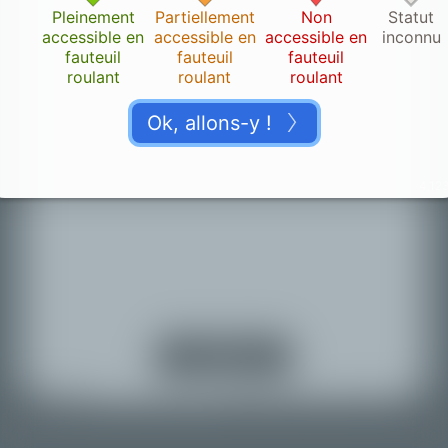
Pleinement
Partiellement
Non
Statut
accessible en
accessible en
accessible en
inconnu
fauteuil
fauteuil
fauteuil
roulant
roulant
roulant
Ok, allons-y !
4.123
Merci !
👏🏽
Veuillez nous accorder un moment pour vérifier votre
contribution.
Activer la
localisation
Retour à la carte
© Mapbox |
© OpenStreetMap |
Improve this map