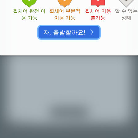
휠체어 완전 이
휠체어 부분적
휠체어 이용
알 수 없는
용 가능
이용 가능
불가능
상태
자, 출발할까요!
4.123
감사합니다!
👏🏽
귀하의 기여를 확인할 시간이 필요합니다.
위치 서비스 켜기
지도로 돌아가기
© Mapbox |
© OpenStreetMap |
Improve this map