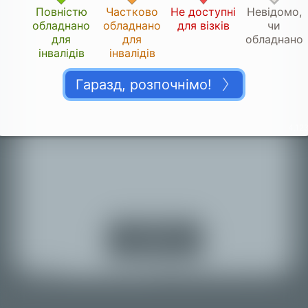
Повністю
Частково
Не доступні
Невідомо,
обладнано
обладнано
для візків
чи
для
для
обладнано
інвалідів
інвалідів
Гаразд, розпочнімо!
4.123
Дякуємо!
👏🏽
Будь ласка, дайте нам хвилинку, щоб
верифікувати ваш внесок.
Вимкнути
визначення
місцезнаходження
Назад до карти
© Mapbox |
© OpenStreetMap |
Improve this map